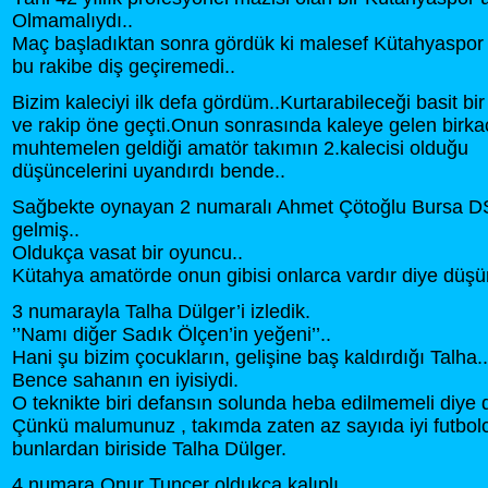
Olmamalıydı..
Maç başladıktan sonra gördük ki malesef Kütahyaspor
bu rakibe diş geçiremedi..
Bizim kaleciyi ilk defa gördüm..Kurtarabileceği basit bir
ve rakip öne geçti.Onun sonrasında kaleye gelen birka
muhtemelen geldiği amatör takımın 2.kalecisi olduğu
düşüncelerini uyandırdı bende..
Sağbekte oynayan 2 numaralı Ahmet Çötoğlu Bursa D
gelmiş..
Oldukça vasat bir oyuncu..
Kütahya amatörde onun gibisi onlarca vardır diye düş
3 numarayla Talha Dülger’i izledik.
’’Namı diğer Sadık Ölçen’in yeğeni’’..
Hani şu bizim çocukların, gelişine baş kaldırdığı Talha..
Bence sahanın en iyisiydi.
O teknikte biri defansın solunda heba edilmemeli diy
Çünkü malumunuz , takımda zaten az sayıda iyi futbol
bunlardan biriside Talha Dülger.
4 numara Onur Tuncer oldukça kalıplı..