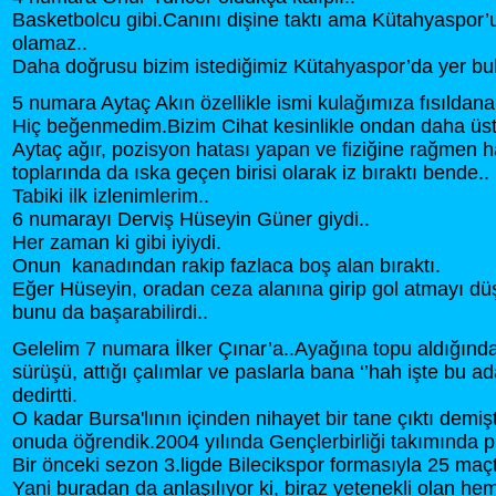
Basketbolcu gibi.Canını dişine taktı ama Kütahyaspor’
olamaz..
Daha doğrusu bizim istediğimiz Kütahyaspor’da yer bu
5 numara Aytaç Akın özellikle ismi kulağımıza fısıldanan
Hiç beğenmedim.Bizim Cihat kesinlikle ondan daha üst
Aytaç ağır, pozisyon hatası yapan ve fiziğine rağmen 
toplarında da ıska geçen birisi olarak iz bıraktı bende..
Tabiki ilk izlenimlerim..
6 numarayı Derviş Hüseyin Güner giydi..
Her zaman ki gibi iyiydi.
Onun kanadından rakip fazlaca boş alan bıraktı.
Eğer Hüseyin, oradan ceza alanına girip gol atmayı d
bunu da başarabilirdi..
Gelelim 7 numara İlker Çınar’a..Ayağına topu aldığında
sürüşü, attığı çalımlar ve paslarla bana ‘’hah işte bu ad
dedirtti.
O kadar Bursa'lının içinden nihayet bir tane çıktı demiş
onuda öğrendik.2004 yılında Gençlerbirliği takımında 
Bir önceki sezon 3.ligde Bilecikspor formasıyla 25 maçt
Yani buradan da anlaşılıyor ki, biraz yetenekli olan h