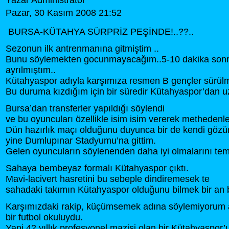
Yazar Administrator
Pazar, 30 Kasım 2008 21:52
BURSA-KÜTAHYA SÜRPRİZ PEŞİNDE!..??..
Sezonun ilk antrenmanına gitmiştim ..
Bunu söylemekten gocunmayacağım..5-10 dakika son
ayrılmıştım..
Kütahyaspor adıyla karşımıza resmen B gençler sürülm
Bu duruma kızdığım için bir süredir Kütahyaspor’dan 
Bursa’dan transferler yapıldığı söylendi
ve bu oyuncuları özellikle isim isim vererek methedenle
Dün hazırlık maçı olduğunu duyunca bir de kendi göz
yine Dumlupınar Stadyumu’na gittim.
Gelen oyuncuların söylenenden daha iyi olmalarını tem
Sahaya bembeyaz formalı Kütahyaspor çıktı.
Mavi-lacivert hasretini bu sebeple dindiremesek te
sahadaki takımın Kütahyaspor olduğunu bilmek bir an b
Karşımızdaki rakip, küçümsemek adına söylemiyorum
bir futbol okuluydu.
Yani 42 yıllık profesyonel mazisi olan bir Kütahyaspor’