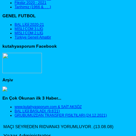
Fikstür 2020 - 2021
Tarihimiz (1966 &. . . .)
GENEL FUTBOL
BAL LİGİ 2020-21
MİSLİ COM 3.LİG
MİSLİ COM 2.LİG
Türkiye Geneli Amatör
kutahyasporum Facebook
Arşiv
En Çok Okunan ilk 3 Haber...
www.kutahyasporum.com & SAİT AKSÖZ
BAL LİGİ BAŞLADI. (9.6'21)
GRUBUMUZDAN TRANSFER FISILTILARI (24.12.2021)
MAÇI SEYREDEN RIDVAN43 YORUMLUYOR..(13.08.08)