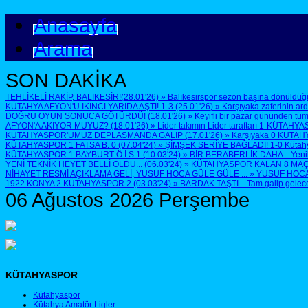
Anasayfa
Arama
SON DAKİKA
TEHLİKELİ RAKİP, BALIKESİR!(28.01'26)
»
Balıkesirspor sezon başına dönüldüğü
KÜTAHYA AFYON'U İKİNCİ YARIDA AŞTI! 1-3 (25.01'26)
»
Karşıyaka zaferinin ar
DOĞRU OYUN SONUCA GÖTÜRDÜ! (18.01'26)
»
Keyifli bir pazar gününden tüm
AFYON'A AKIYOR MUYUZ? (18.01'26)
»
Lider takımın Lider taraftarı 1-KÜTAHYA
KÜTAHYASPOR'UMUZ DEPLASMANDA GALİP (17.01'26)
»
Karşıyaka 0 KÜTAH
KÜTAHYASPOR 1 FATSA B. 0 (07.04'24)
»
ŞİMŞEK SERİYE BAĞLADI! 1-0 Kütahyasp
KÜTAHYASPOR 1 BAYBURT Ö.İ.S 1 (10.03'24)
»
BİR BERABERLİK DAHA ...Yenilen
YENİ TEKNİK HEYET BELLİ OLDU... (06.03'24)
»
KÜTAHYASPOR KALAN 8 MAÇTA 
NİHAYET RESMİ AÇIKLAMA GELİ, YUSUF HOCA GÜLE GÜLE ...
»
YUSUF HOCA G
1922 KONYA 2 KÜTAHYASPOR 2 (03.03'24)
»
BARDAK TAŞTI... Tam galip geleceğ
06 Ağustos 2026 Perşembe
KÜTAHYASPOR
Kütahyaspor
Kütahya Amatör Ligler