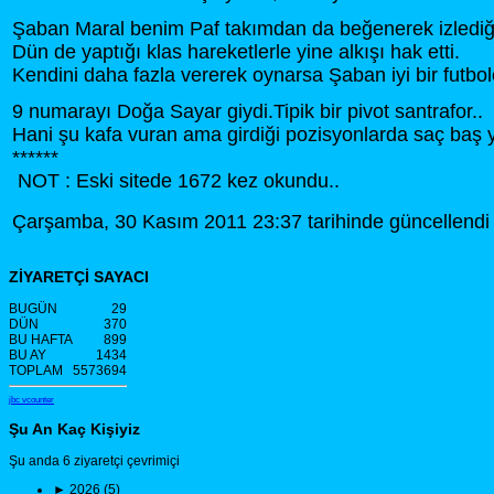
Şaban Maral benim Paf takımdan da beğenerek izlediği
Dün de yaptığı klas hareketlerle yine alkışı hak etti.
Kendini daha fazla vererek oynarsa Şaban iyi bir futbol
9 numarayı Doğa Sayar giydi.Tipik bir pivot santrafor..
Hani şu kafa vuran ama girdiği pozisyonlarda saç baş 
******
NOT : Eski sitede 1672 kez okundu..
Çarşamba, 30 Kasım 2011 23:37 tarihinde güncellendi
ZİYARETÇİ SAYACI
BUGÜN
29
DÜN
370
BU HAFTA
899
BU AY
1434
TOPLAM
5573694
jbc vcounter
Şu An Kaç Kişiyiz
Şu anda 6 ziyaretçi çevrimiçi
►
2026 (5)