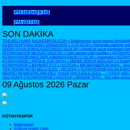
Anasayfa
Arama
SON DAKİKA
TEHLİKELİ RAKİP, BALIKESİR!(28.01'26)
»
Balıkesirspor sezon başına dönüldüğü
KÜTAHYA AFYON'U İKİNCİ YARIDA AŞTI! 1-3 (25.01'26)
»
Karşıyaka zaferinin ar
DOĞRU OYUN SONUCA GÖTÜRDÜ! (18.01'26)
»
Keyifli bir pazar gününden tüm
AFYON'A AKIYOR MUYUZ? (18.01'26)
»
Lider takımın Lider taraftarı 1-KÜTAHYA
KÜTAHYASPOR'UMUZ DEPLASMANDA GALİP (17.01'26)
»
Karşıyaka 0 KÜTAH
KÜTAHYASPOR 1 FATSA B. 0 (07.04'24)
»
ŞİMŞEK SERİYE BAĞLADI! 1-0 Kütahyasp
KÜTAHYASPOR 1 BAYBURT Ö.İ.S 1 (10.03'24)
»
BİR BERABERLİK DAHA ...Yenilen
YENİ TEKNİK HEYET BELLİ OLDU... (06.03'24)
»
KÜTAHYASPOR KALAN 8 MAÇTA 
NİHAYET RESMİ AÇIKLAMA GELİ, YUSUF HOCA GÜLE GÜLE ...
»
YUSUF HOCA G
1922 KONYA 2 KÜTAHYASPOR 2 (03.03'24)
»
BARDAK TAŞTI... Tam galip geleceğ
09 Ağustos 2026 Pazar
KÜTAHYASPOR
Kütahyaspor
Kütahya Amatör Ligler