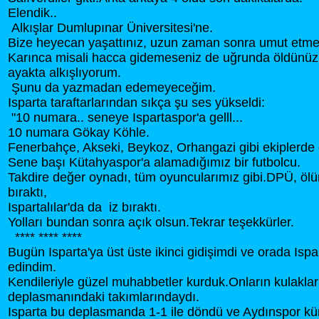
Elendik..
Alkışlar Dumlupınar Üniversitesi'ne.
Bize heyecan yaşattınız, uzun zaman sonra umut etmeyi 
Karınca misali hacca gidemeseniz de uğrunda öldünüz
ayakta alkışlıyorum.
Şunu da yazmadan edemeyeceğim.
Isparta taraftarlarından sıkça şu ses yükseldi:
"10 numara.. seneye Ispartaspor'a gelll...
10 numara Gökay Köhle.
Fenerbahçe, Akseki, Beykoz, Orhangazi gibi ekiplerde 
Sene başı Kütahyaspor'a alamadığımız bir futbolcu.
Takdire değer oynadı, tüm oyuncularımız gibi.DPÜ, öl
bıraktı,
Ispartalılar'da da iz bıraktı.
Yolları bundan sonra açık olsun.Tekrar teşekkürler.
**** **** ****
Bugün Isparta'ya üst üste ikinci gidişimdi ve orada Ispar
edindim.
Kendileriyle güzel muhabbetler kurduk.Onların kulakları
deplasmanındaki takımlarındaydı.
Isparta bu deplasmanda 1-1 ile döndü ve Aydınspor 