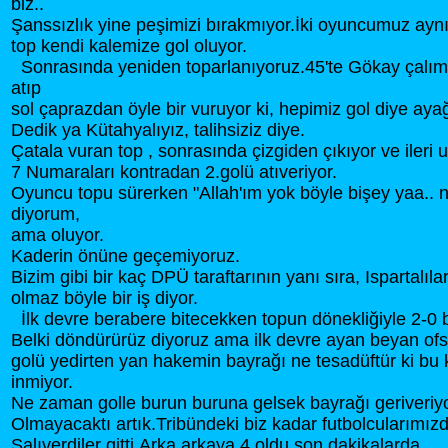
biz..
Şanssızlık yine peşimizi bırakmıyor.İki oyuncumuz ayn
top kendi kalemize gol oluyor.
Sonrasında yeniden toparlanıyoruz.45'te Gökay çalıml
atıp
sol çaprazdan öyle bir vuruyor ki, hepimiz gol diye aya
Dedik ya Kütahyalıyız, talihsiziz diye.
Çatala vuran top , sonrasında çizgiden çıkıyor ve ileri u
7 Numaraları kontradan 2.golü atıveriyor.
Oyuncu topu sürerken "Allah'ım yok böyle bişey yaa.. n
diyorum,
ama oluyor.
Kaderin önüne geçemiyoruz.
Bizim gibi bir kaç DPÜ taraftarının yanı sıra, Ispartalıl
olmaz böyle bir iş diyor.
İlk devre berabere bitecekken topun dönekliğiyle 2-0 bi
Belki döndürürüz diyoruz ama ilk devre ayan beyan ofsa
golü yedirten yan hakemin bayrağı ne tesadüftür ki bu 
inmiyor.
Ne zaman golle burun buruna gelsek bayrağı geriveriy
Olmayacaktı artık.Tribündeki biz kadar futbolcularımızd
Salıverdiler gitti.Arka arkaya 4 oldu son dakikalarda.