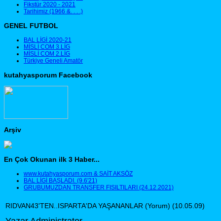
Fikstür 2020 - 2021
Tarihimiz (1966 &. . . .)
GENEL FUTBOL
BAL LİGİ 2020-21
MİSLİ COM 3.LİG
MİSLİ COM 2.LİG
Türkiye Geneli Amatör
kutahyasporum Facebook
Arşiv
En Çok Okunan ilk 3 Haber...
www.kutahyasporum.com & SAİT AKSÖZ
BAL LİGİ BAŞLADI. (9.6'21)
GRUBUMUZDAN TRANSFER FISILTILARI (24.12.2021)
RIDVAN43'TEN..ISPARTA'DA YAŞANANLAR (Yorum) (10.05.09)