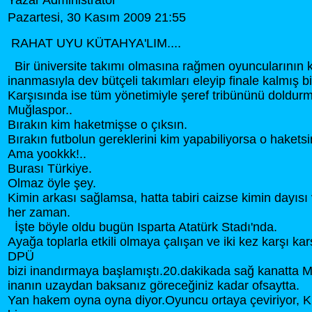
Yazar Administrator
Pazartesi, 30 Kasım 2009 21:55
RAHAT UYU KÜTAHYA'LIM....
Bir üniversite takımı olmasına rağmen oyuncularının ka
inanmasıyla dev bütçeli takımları eleyip finale kalmış bi
Karşısında ise tüm yönetimiyle şeref tribününü doldurmu
Muğlaspor..
Bırakın kim haketmişse o çıksın.
Bırakın futbolun gereklerini kim yapabiliyorsa o haketsi
Ama yookkk!..
Burası Türkiye.
Olmaz öyle şey.
Kimin arkası sağlamsa, hatta tabiri caizse kimin dayısı
her zaman.
İşte böyle oldu bugün Isparta Atatürk Stadı'nda.
Ayağa toplarla etkili olmaya çalışan ve iki kez karşı kar
DPÜ
bizi inandırmaya başlamıştı.20.dakikada sağ kanatta Mu
inanın uzaydan baksanız göreceğiniz kadar ofsaytta.
Yan hakem oyna oyna diyor.Oyuncu ortaya çeviriyor, Kü