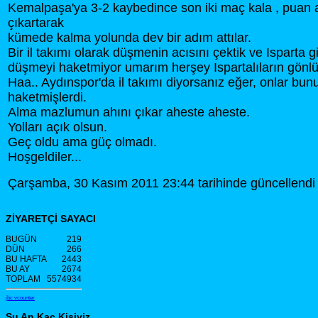
Kemalpaşa'ya 3-2 kaybedince son iki maç kala , puan a
çıkartarak
kümede kalma yolunda dev bir adım attılar.
Bir il takımı olarak düşmenin acısını çektik ve Isparta gi
düşmeyi haketmiyor umarım herşey Ispartalıların gönlü
Haa.. Aydınspor'da il takımı diyorsanız eğer, onlar bun
haketmişlerdi.
Alma mazlumun ahını çıkar aheste aheste.
Yolları açık olsun.
Geç oldu ama güç olmadı.
Hoşgeldiler...
Çarşamba, 30 Kasım 2011 23:44 tarihinde güncellendi
ZİYARETÇİ SAYACI
BUGÜN
219
DÜN
266
BU HAFTA
2443
BU AY
2674
TOPLAM
5574934
jbc vcounter
Şu An Kaç Kişiyiz