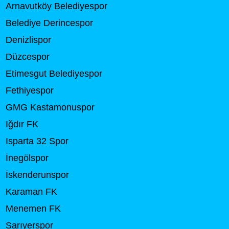
Arnavutköy Belediyespor
Belediye Derincespor
Denizlispor
Düzcespor
Etimesgut Belediyespor
Fethiyespor
GMG Kastamonuspor
Iğdır FK
Isparta 32 Spor
İnegölspor
İskenderunspor
Karaman FK
Menemen FK
Sarıyerspor