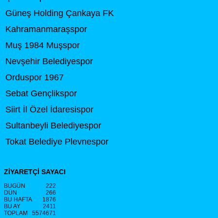
Güneş Holding Çankaya FK
Kahramanmaraşspor
Muş 1984 Muşspor
Nevşehir Belediyespor
Orduspor 1967
Sebat Gençlikspor
Siirt İl Özel İdaresispor
Sultanbeyli Belediyespor
Tokat Belediye Plevnespor
ZİYARETÇİ SAYACI
BUGÜN
222
DÜN
266
BU HAFTA
1876
BU AY
2411
TOPLAM
5574671