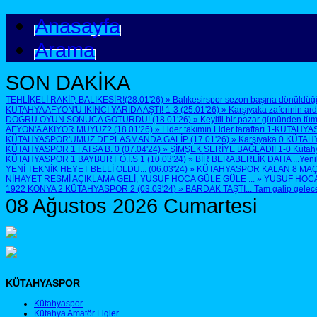
Anasayfa
Arama
SON DAKİKA
TEHLİKELİ RAKİP, BALIKESİR!(28.01'26)
»
Balıkesirspor sezon başına dönüldüğü
KÜTAHYA AFYON'U İKİNCİ YARIDA AŞTI! 1-3 (25.01'26)
»
Karşıyaka zaferinin ar
DOĞRU OYUN SONUCA GÖTÜRDÜ! (18.01'26)
»
Keyifli bir pazar gününden tüm
AFYON'A AKIYOR MUYUZ? (18.01'26)
»
Lider takımın Lider taraftarı 1-KÜTAHYA
KÜTAHYASPOR'UMUZ DEPLASMANDA GALİP (17.01'26)
»
Karşıyaka 0 KÜTAH
KÜTAHYASPOR 1 FATSA B. 0 (07.04'24)
»
ŞİMŞEK SERİYE BAĞLADI! 1-0 Kütahyasp
KÜTAHYASPOR 1 BAYBURT Ö.İ.S 1 (10.03'24)
»
BİR BERABERLİK DAHA ...Yenilen
YENİ TEKNİK HEYET BELLİ OLDU... (06.03'24)
»
KÜTAHYASPOR KALAN 8 MAÇTA 
NİHAYET RESMİ AÇIKLAMA GELİ, YUSUF HOCA GÜLE GÜLE ...
»
YUSUF HOCA G
1922 KONYA 2 KÜTAHYASPOR 2 (03.03'24)
»
BARDAK TAŞTI... Tam galip geleceğ
08 Ağustos 2026 Cumartesi
KÜTAHYASPOR
Kütahyaspor
Kütahya Amatör Ligler