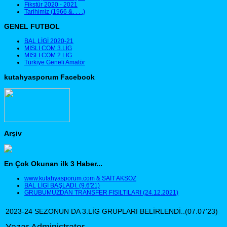
Fikstür 2020 - 2021
Tarihimiz (1966 &. . . .)
GENEL FUTBOL
BAL LİGİ 2020-21
MİSLİ COM 3.LİG
MİSLİ COM 2.LİG
Türkiye Geneli Amatör
kutahyasporum Facebook
Arşiv
En Çok Okunan ilk 3 Haber...
www.kutahyasporum.com & SAİT AKSÖZ
BAL LİGİ BAŞLADI. (9.6'21)
GRUBUMUZDAN TRANSFER FISILTILARI (24.12.2021)
2023-24 SEZONUN DA 3.LİG GRUPLARI BELİRLENDİ..(07.07'23)