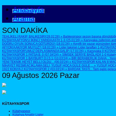
Anasayfa
Arama
SON DAKİKA
TEHLİKELİ RAKİP, BALIKESİR!(28.01'26)
»
Balıkesirspor sezon başına dönüldüğü
KÜTAHYA AFYON'U İKİNCİ YARIDA AŞTI! 1-3 (25.01'26)
»
Karşıyaka zaferinin ar
DOĞRU OYUN SONUCA GÖTÜRDÜ! (18.01'26)
»
Keyifli bir pazar gününden tüm
AFYON'A AKIYOR MUYUZ? (18.01'26)
»
Lider takımın Lider taraftarı 1-KÜTAHYA
KÜTAHYASPOR'UMUZ DEPLASMANDA GALİP (17.01'26)
»
Karşıyaka 0 KÜTAH
KÜTAHYASPOR 1 FATSA B. 0 (07.04'24)
»
ŞİMŞEK SERİYE BAĞLADI! 1-0 Kütahyasp
KÜTAHYASPOR 1 BAYBURT Ö.İ.S 1 (10.03'24)
»
BİR BERABERLİK DAHA ...Yenilen
YENİ TEKNİK HEYET BELLİ OLDU... (06.03'24)
»
KÜTAHYASPOR KALAN 8 MAÇTA 
NİHAYET RESMİ AÇIKLAMA GELİ, YUSUF HOCA GÜLE GÜLE ...
»
YUSUF HOCA G
1922 KONYA 2 KÜTAHYASPOR 2 (03.03'24)
»
BARDAK TAŞTI... Tam galip geleceğ
09 Ağustos 2026 Pazar
KÜTAHYASPOR
Kütahyaspor
Kütahya Amatör Ligler