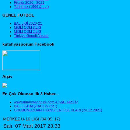
Fikstür 2020 - 2021
Tarihimiz (1966 &. . . .)
GENEL FUTBOL
BAL LİGİ 2020-21
MİSLİ COM 3.LİG
MİSLİ COM 2.LİG
Türkiye Geneli Amatör
kutahyasporum Facebook
Arşiv
En Çok Okunan ilk 3 Haber...
www.kutahyasporum.com & SAİT AKSÖZ
BAL LİGİ BAŞLADI. (9.6'21)
GRUBUMUZDAN TRANSFER FISILTILARI (24.12.2021)
MERKEZ U-16 LİGİ (04.05.'17)
Salı, 07 Mart 2017 23:33