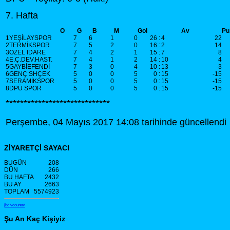
7. Hafta
O
G
B
M
Gol
Av
1
YEŞİLAYSPOR
7
6
1
0
26
:
4
22
2
TERMİKSPOR
7
5
2
0
16
:
2
14
3
ÖZEL İDARE
7
4
2
1
15
:
7
8
4
E.Ç.DEV.HAST.
7
4
1
2
14
:
10
4
5
GAYBİEFENDİ
7
3
0
4
10
:
13
-3
6
GENÇ SHÇEK
5
0
0
5
0
:
15
-15
7
SERAMİKSPOR
5
0
0
5
0
:
15
-15
8
DPÜ SPOR
5
0
0
5
0
:
15
-15
*****************************
Perşembe, 04 Mayıs 2017 14:08 tarihinde güncellendi
ZİYARETÇİ SAYACI
BUGÜN
208
DÜN
266
BU HAFTA
2432
BU AY
2663
TOPLAM
5574923
jbc vcounter
Şu An Kaç Kişiyiz