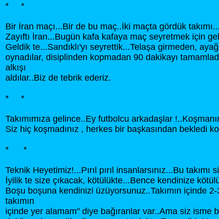
* *
Bir İran maçı...Bir de bu maç..İki maçta gördük takımı..
Zayıftı İran...Bugün kafa kafaya maç seyretmek için gel
Geldik te...Sandıklı'yı seyrettik...Telaşa girmeden, aya
oynadılar, disiplinden kopmadan 90 dakikayı tamamlad
alkışı
aldılar..Biz de tebrik ederiz.
* *
Takımımıza gelince..Ey futbolcu arkadaşlar !..Koşmanı
Siz hiç koşmadınız , herkes bir başkasından bekledi ko
* *
Teknik Heyetimiz!...Pırıl pırıl insanlarsınız...Bu takımı 
İyilik te size çıkacak, kötülükte...Bence kendinize kötü
Boşu boşuna kendinizi üzüyorsunuz..Takımın içinde 2-
takımın
içinde yer alamam" diye bağıranlar var..Ama siz isme 