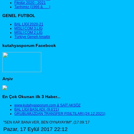
Fikstür 2020 - 2021
Tarihimiz (1966 &. . . .)
GENEL FUTBOL
BAL LİGİ 2020-21
MİSLİ COM 3.LİG
MİSLİ COM 2.LİG
Türkiye Geneli Amatör
kutahyasporum Facebook
Arşiv
En Çok Okunan ilk 3 Haber...
www.kutahyasporum.com & SAİT AKSÖZ
BAL LİGİ BAŞLADI. (9.6'21)
GRUBUMUZDAN TRANSFER FISILTILARI (24.12.2021)
"SEN KAP, BANA VER, BEN OYNAYAYIM!"..(17.09.'17
Pazar, 17 Eylül 2017 22:12