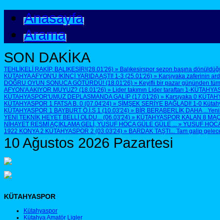
Anasayfa
Arama
SON DAKİKA
TEHLİKELİ RAKİP, BALIKESİR!(28.01'26)
»
Balıkesirspor sezon başına dönüldüğü
KÜTAHYA AFYON'U İKİNCİ YARIDA AŞTI! 1-3 (25.01'26)
»
Karşıyaka zaferinin ar
DOĞRU OYUN SONUCA GÖTÜRDÜ! (18.01'26)
»
Keyifli bir pazar gününden tüm
AFYON'A AKIYOR MUYUZ? (18.01'26)
»
Lider takımın Lider taraftarı 1-KÜTAHYA
KÜTAHYASPOR'UMUZ DEPLASMANDA GALİP (17.01'26)
»
Karşıyaka 0 KÜTAH
KÜTAHYASPOR 1 FATSA B. 0 (07.04'24)
»
ŞİMŞEK SERİYE BAĞLADI! 1-0 Kütahyasp
KÜTAHYASPOR 1 BAYBURT Ö.İ.S 1 (10.03'24)
»
BİR BERABERLİK DAHA ...Yenilen
YENİ TEKNİK HEYET BELLİ OLDU... (06.03'24)
»
KÜTAHYASPOR KALAN 8 MAÇTA 
NİHAYET RESMİ AÇIKLAMA GELİ, YUSUF HOCA GÜLE GÜLE ...
»
YUSUF HOCA G
1922 KONYA 2 KÜTAHYASPOR 2 (03.03'24)
»
BARDAK TAŞTI... Tam galip geleceğ
10 Ağustos 2026 Pazartesi
KÜTAHYASPOR
Kütahyaspor
Kütahya Amatör Ligler